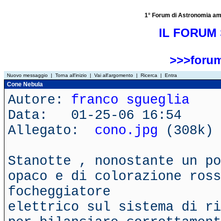
1° Forum di Astronomia amator
IL FORUM 
>>>forum
Nuovo messaggio
|
Torna all'inizio
|
Vai all'argomento
|
Ricerca
|
Entra
Cone Nebula
Autore:
franco sgueglia
Data: 01-25-06 16:54
Allegato:
cono.jpg
(308k)
Stanotte , nonostante un po
opaco e di colorazione ross
focheggiatore
elettrico sul sistema di ri